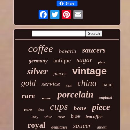
Share
coffee
saucers
bavaria
sugar
antique
germany
plate
vintage
silver
pieces
china
gold
service
hand
table
porcelain
rare
england
creamer
cups
piece
bone
retro
deco
blue
teacoffee
tray
rose
white
royal
saucer
demitasse
albert