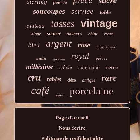
sucre
sterling
poterie
service
soucoupes
table
vintage
tasses
plateau
saucer
blanc
chine
crème
saucers
argent
rose
bleu
demitasse
royal
main
pièces
morceau
millésime
soucoupe
siècle
rétro
cru
rare
tables
déco
antique
café
porcelaine
albert
Page d'accueil
Nous écrire
Politique de confidentialité