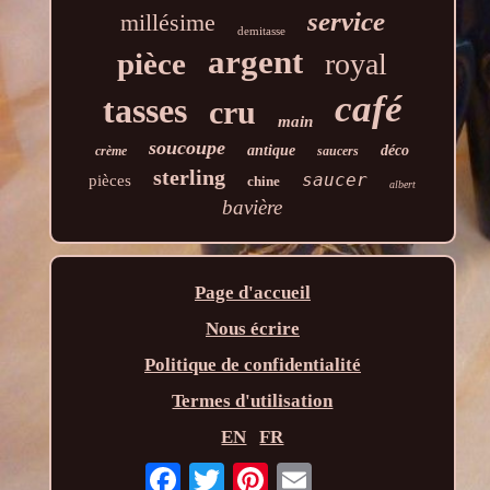
service
millésime
demitasse
argent
pièce
royal
café
tasses
cru
main
soucoupe
antique
déco
crème
saucers
sterling
saucer
pièces
chine
albert
bavière
Page d'accueil
Nous écrire
Politique de confidentialité
Termes d'utilisation
EN
FR