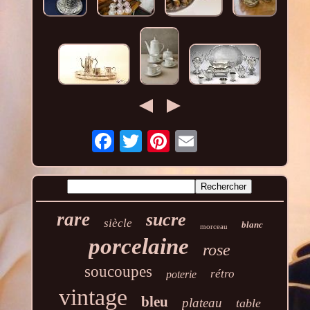
rare
sucre
siècle
blanc
morceau
porcelaine
rose
soucoupes
rétro
poterie
vintage
bleu
plateau
table