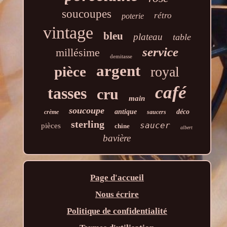
soucoupes
rétro
poterie
vintage
bleu
plateau
table
service
millésime
demitasse
argent
pièce
royal
café
tasses
cru
main
soucoupe
antique
déco
crème
saucers
sterling
saucer
pièces
chine
albert
bavière
Page d'accueil
Nous écrire
Politique de confidentialité