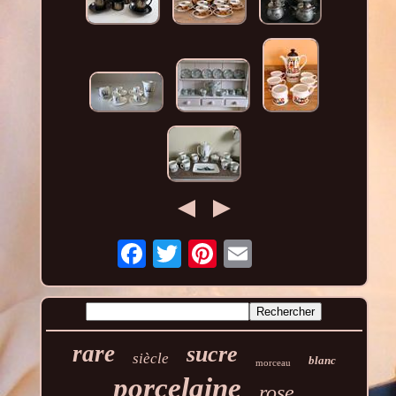
rare
sucre
siècle
blanc
morceau
porcelaine
rose