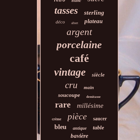
blanc
tasses
sterling
plateau
déco
albert
argent
porcelaine
café
vintage
siècle
cru
main
soucoupe
demitasse
rare
millésime
pièce
saucer
crème
bleu
table
antique
bavière