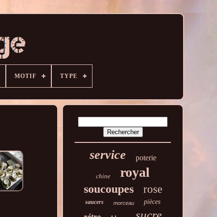
MOTIF
TYPE
service
poterie
royal
chine
soucoupes
rose
pièces
saucers
morceau
sucre
rétro