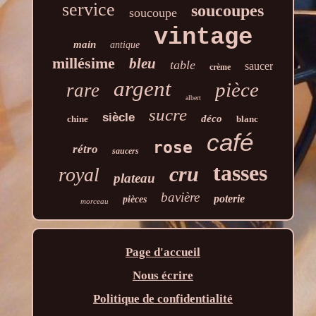
service
soucoupes
soucoupe
vintage
main
antique
millésime
bleu
table
saucer
crème
argent
pièce
rare
albert
sucre
siècle
déco
chine
blanc
café
rose
rétro
saucers
tasses
cru
royal
plateau
bavière
poterie
pièces
morceau
Page d'accueil
Nous écrire
Politique de confidentialité