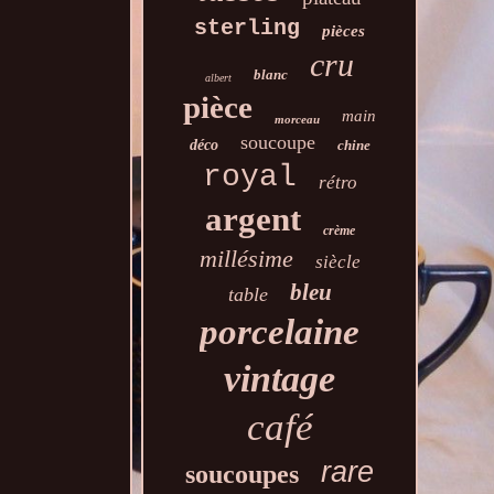
sterling
pièces
cru
blanc
albert
pièce
main
morceau
soucoupe
déco
chine
royal
rétro
argent
crème
millésime
siècle
bleu
table
porcelaine
vintage
café
rare
soucoupes