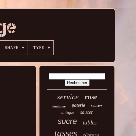
SHAPE
TYPE
service
rose
poterie
saucers
demitasse
saucer
antique
sucre
tables
tasses
plateau