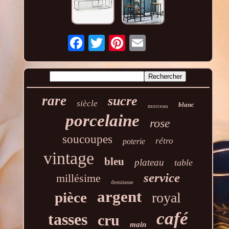
rare
sucre
siècle
blanc
morceau
porcelaine
rose
soucoupes
rétro
poterie
vintage
bleu
plateau
table
service
millésime
demitasse
argent
pièce
royal
café
tasses
cru
main