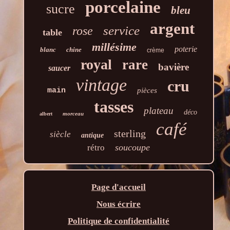
porcelaine
sucre
bleu
argent
service
rose
table
millésime
poterie
blanc
chine
crème
royal
rare
bavière
saucer
vintage
cru
main
pièces
tasses
plateau
déco
morceau
albert
café
sterling
siècle
antique
soucoupe
rétro
Page d'accueil
Nous écrire
Politique de confidentialité