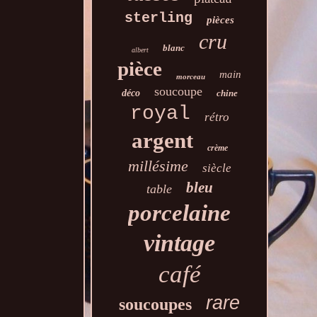
sterling
pièces
cru
blanc
albert
pièce
main
morceau
soucoupe
déco
chine
royal
rétro
argent
crème
millésime
siècle
bleu
table
porcelaine
vintage
café
rare
soucoupes