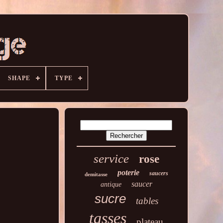
SHAPE
TYPE
service
rose
poterie
saucers
demitasse
saucer
antique
sucre
tables
tasses
plateau