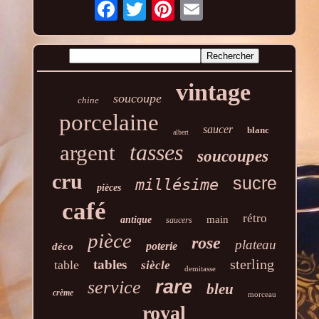
vintage
soucoupe
chine
porcelaine
saucer
blanc
albert
tasses
argent
soucoupes
cru
sucre
millésime
pièces
café
rétro
main
antique
saucers
pièce
rose
plateau
poterie
déco
sterling
tables
table
siècle
demitasse
rare
service
bleu
crème
morceau
royal