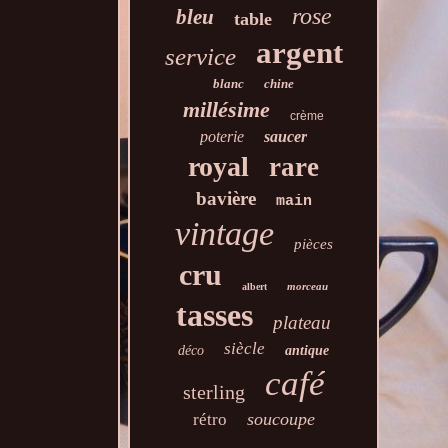
rose
bleu
table
argent
service
blanc
chine
millésime
crème
poterie
saucer
royal
rare
bavière
main
vintage
pièces
cru
morceau
albert
tasses
plateau
siècle
déco
antique
café
sterling
soucoupe
rétro