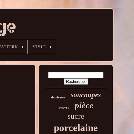
PATTERN
STYLE
soucoupes
demitasse
pièce
saucers
sucre
porcelaine