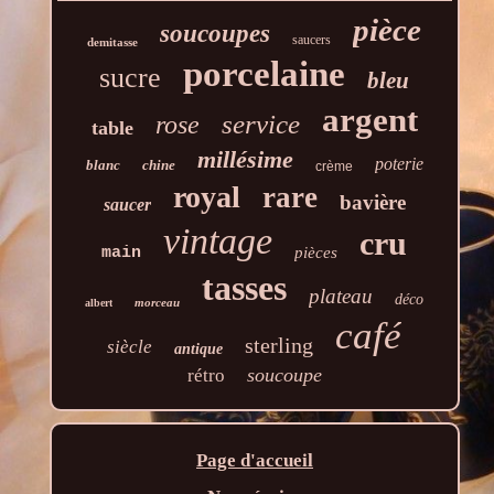
pièce
soucoupes
saucers
demitasse
porcelaine
sucre
bleu
argent
service
rose
table
millésime
poterie
blanc
chine
crème
royal
rare
bavière
saucer
vintage
cru
main
pièces
tasses
plateau
déco
morceau
albert
café
sterling
siècle
antique
soucoupe
rétro
Page d'accueil