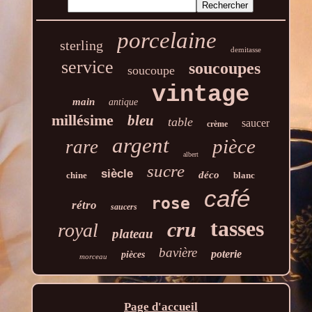
porcelaine
sterling
demitasse
service
soucoupes
soucoupe
vintage
main
antique
millésime
bleu
table
saucer
crème
argent
pièce
rare
albert
sucre
siècle
déco
chine
blanc
café
rose
rétro
saucers
tasses
cru
royal
plateau
bavière
poterie
pièces
morceau
Page d'accueil