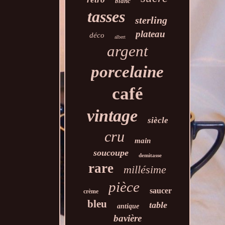
blanc
tasses
sterling
plateau
déco
albert
argent
porcelaine
café
vintage
siècle
cru
main
soucoupe
demitasse
rare
millésime
pièce
saucer
crème
bleu
table
antique
bavière