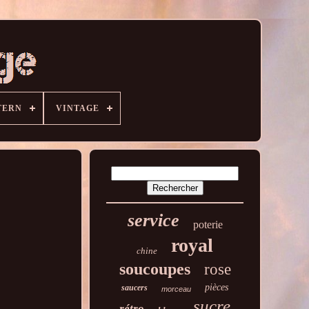
TERN
VINTAGE
service
poterie
royal
chine
soucoupes
rose
pièces
saucers
morceau
sucre
rétro