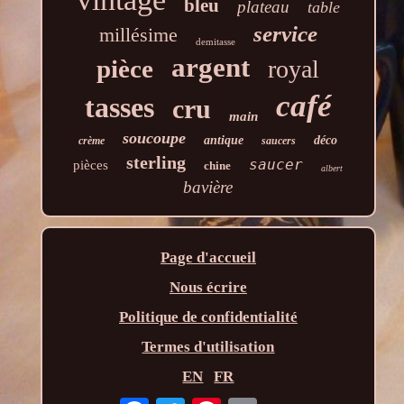
bleu
plateau
table
service
millésime
demitasse
argent
pièce
royal
café
tasses
cru
main
soucoupe
antique
déco
crème
saucers
sterling
saucer
pièces
chine
albert
bavière
Page d'accueil
Nous écrire
Politique de confidentialité
Termes d'utilisation
EN
FR