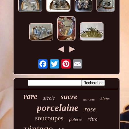
rare
sucre
siècle
blanc
morceau
porcelaine
rose
soucoupes
rétro
poterie
vintage