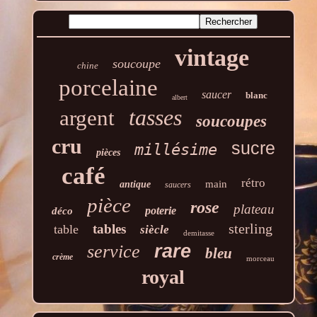
vintage
soucoupe
chine
porcelaine
saucer
blanc
albert
tasses
argent
soucoupes
cru
sucre
millésime
pièces
café
rétro
main
antique
saucers
pièce
rose
plateau
poterie
déco
sterling
tables
table
siècle
demitasse
rare
service
bleu
crème
morceau
royal