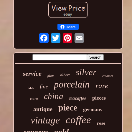
Share
silver
service
albert
plate
creamer
porcelain
rare
fine
table
china
pieces
teacoffee
retro
piece
antique
germany
coffee
vintage
rose
gold