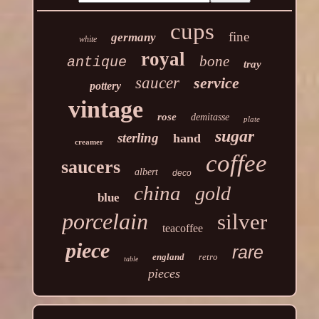
cups
fine
germany
white
royal
bone
antique
tray
saucer
service
pottery
vintage
rose
demitasse
plate
sugar
sterling
hand
creamer
coffee
saucers
albert
deco
china
gold
blue
porcelain
silver
teacoffee
piece
rare
england
retro
table
pieces