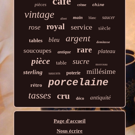
café
pièces
crème
chine
vintage
saucer
main
blanc
albert
royal
service
rose
siècle
argent
bleu
tables
demitasse
rare
soucoupes
plateau
antique
pièce
sucre
table
morceau
millésime
sterling
poterie
saucers
porcelaine
rétro
tasses
cru
antiquité
déco
Page d'accueil
Nous écrire