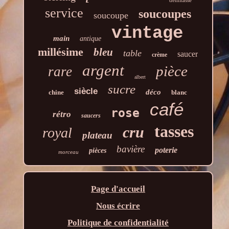
service
soucoupes
soucoupe
vintage
main
antique
millésime
bleu
table
saucer
crème
argent
pièce
rare
albert
sucre
siècle
déco
chine
blanc
café
rose
rétro
saucers
tasses
cru
royal
plateau
bavière
poterie
pièces
morceau
Page d'accueil
Nous écrire
Politique de confidentialité