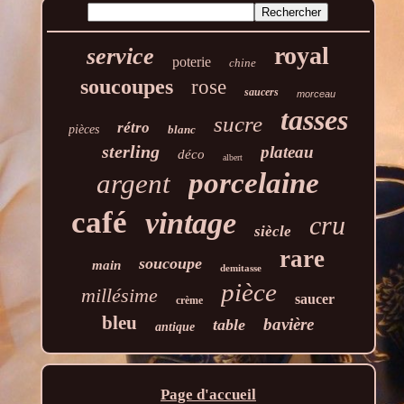
royal
service
poterie
chine
soucoupes
rose
saucers
morceau
tasses
sucre
rétro
pièces
blanc
sterling
plateau
déco
albert
porcelaine
argent
café
vintage
cru
siècle
rare
soucoupe
main
demitasse
pièce
millésime
saucer
crème
bleu
bavière
table
antique
Page d'accueil