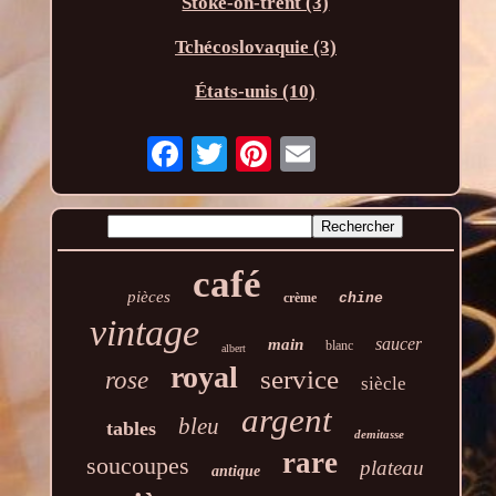
Stoke-on-trent (3)
Tchécoslovaquie (3)
États-unis (10)
café
pièces
crème
chine
vintage
saucer
main
blanc
albert
royal
service
rose
siècle
argent
bleu
tables
demitasse
rare
soucoupes
plateau
antique