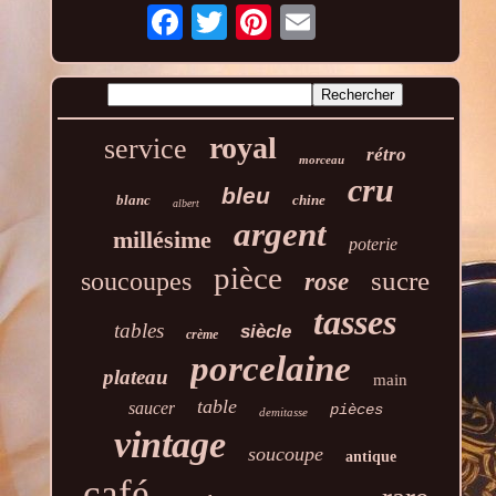
royal
service
rétro
morceau
cru
bleu
blanc
chine
albert
argent
millésime
poterie
pièce
sucre
soucoupes
rose
tasses
tables
siècle
crème
porcelaine
plateau
main
table
saucer
pièces
demitasse
vintage
soucoupe
antique
café