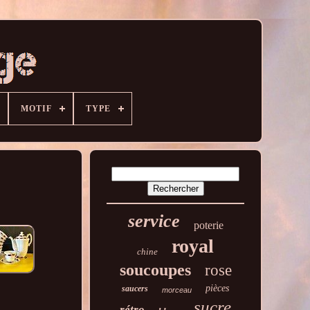
MOTIF
TYPE
service
poterie
royal
chine
soucoupes
rose
pièces
saucers
morceau
sucre
rétro