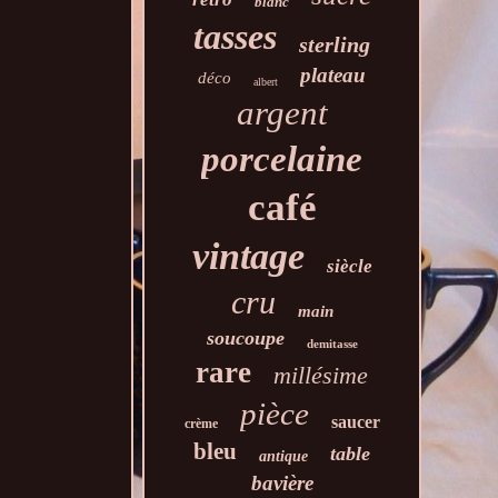
blanc
tasses
sterling
plateau
déco
albert
argent
porcelaine
café
vintage
siècle
cru
main
soucoupe
demitasse
rare
millésime
pièce
saucer
crème
bleu
table
antique
bavière