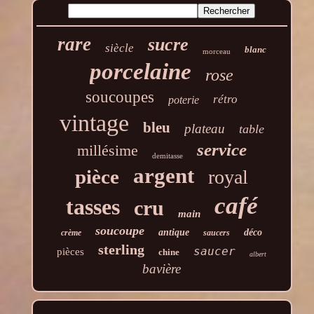
rare
sucre
siècle
blanc
morceau
porcelaine
rose
soucoupes
rétro
poterie
vintage
bleu
plateau
table
service
millésime
demitasse
argent
pièce
royal
café
tasses
cru
main
soucoupe
antique
déco
crème
saucers
sterling
saucer
pièces
chine
albert
bavière