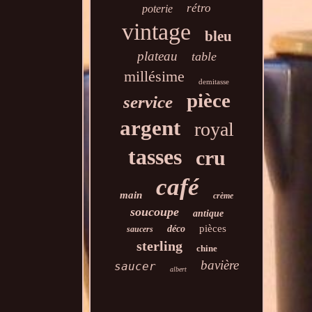
rétro
poterie
vintage
bleu
plateau
table
millésime
demitasse
pièce
service
argent
royal
tasses
cru
café
main
crème
soucoupe
antique
pièces
déco
saucers
sterling
chine
bavière
saucer
albert