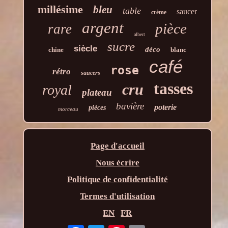
millésime
bleu
table
saucer
crème
argent
pièce
rare
albert
sucre
siècle
déco
chine
blanc
café
rose
rétro
saucers
tasses
cru
royal
plateau
bavière
poterie
pièces
morceau
Page d'accueil
Nous écrire
Politique de confidentialité
Termes d'utilisation
EN
FR