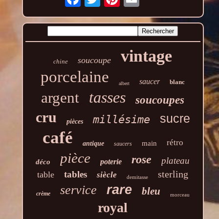
vintage
soucoupe
chine
porcelaine
saucer
blanc
albert
tasses
argent
soucoupes
cru
sucre
millésime
pièces
café
rétro
main
antique
saucers
pièce
rose
plateau
poterie
déco
sterling
tables
table
siècle
demitasse
rare
service
bleu
crème
morceau
royal