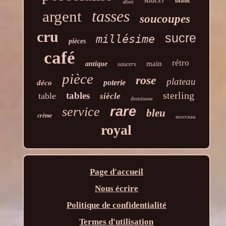
blanc
albert
tasses
argent
soucoupes
cru
sucre
millésime
pièces
café
rétro
main
antique
saucers
pièce
rose
plateau
poterie
déco
sterling
tables
table
siècle
demitasse
rare
service
bleu
crème
morceau
royal
Page d'accueil
Nous écrire
Politique de confidentialité
Termes d'utilisation