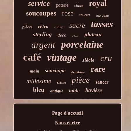
royal
service
poterie
chine
soucoupes
rose
saucers
morceau
tasses
sucre
rétro
pièces
blanc
sterling
plateau
déco
albert
porcelaine
argent
café
vintage
cru
siècle
rare
soucoupe
main
demitasse
pièce
millésime
saucer
crème
bleu
bavière
table
antique
Page d'accueil
Nous écrire