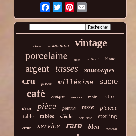
vintage
soucoupe
chine
porcelaine
saucer
blanc
albert
tasses
argent
soucoupes
cru
sucre
millésime
pièces
café
rétro
main
antique
saucers
pièce
rose
plateau
poterie
déco
sterling
tables
table
siècle
demitasse
rare
service
bleu
crème
morceau