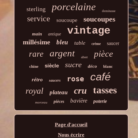
porcelaine
sterling
demitasse
service
soucoupes
soucoupe
vintage
main
antique
millésime
bleu
table
saucer
crème
argent
pièce
rare
albert
sucre
siècle
déco
chine
blanc
café
rose
rétro
saucers
tasses
cru
royal
plateau
bavière
poterie
pièces
morceau
Page d'accueil
Nous écrire