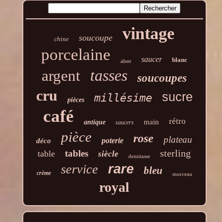
vintage
soucoupe
chine
porcelaine
saucer
blanc
albert
tasses
argent
soucoupes
cru
sucre
millésime
pièces
café
rétro
main
antique
saucers
pièce
rose
plateau
poterie
déco
sterling
tables
table
siècle
demitasse
rare
service
bleu
crème
morceau
royal