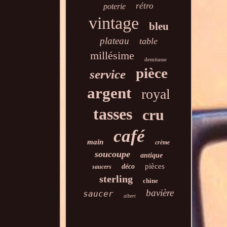
rétro
poterie
vintage
bleu
plateau
table
millésime
demitasse
pièce
service
argent
royal
tasses
cru
café
main
crème
soucoupe
antique
pièces
déco
saucers
sterling
chine
bavière
saucer
albert