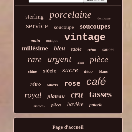
porcelaine
sterling
demitasse
service
soucoupes
soucoupe
vintage
main
antique
millésime
bleu
table
saucer
crème
argent
pièce
rare
albert
sucre
siècle
déco
chine
blanc
café
rose
rétro
saucers
tasses
cru
royal
plateau
bavière
poterie
pièces
morceau
Page d'accueil