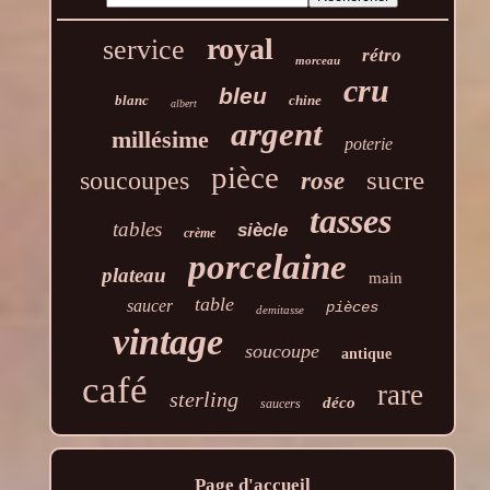
royal
service
rétro
morceau
cru
bleu
blanc
chine
albert
argent
millésime
poterie
pièce
sucre
soucoupes
rose
tasses
tables
siècle
crème
porcelaine
plateau
main
table
saucer
pièces
demitasse
vintage
soucoupe
antique
café
rare
sterling
déco
saucers
Page d'accueil