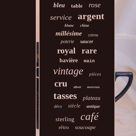
rose
bleu
table
argent
service
blanc
chine
millésime
crème
poterie
saucer
royal
rare
bavière
main
vintage
pièces
cru
morceau
albert
tasses
plateau
siècle
déco
antique
café
sterling
soucoupe
rétro