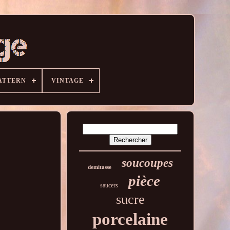
ATTERN
VINTAGE
soucoupes
demitasse
pièce
saucers
sucre
porcelaine