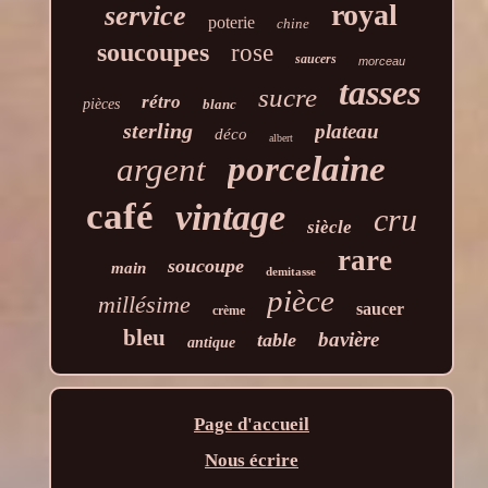
royal
service
poterie
chine
soucoupes
rose
saucers
morceau
tasses
sucre
rétro
pièces
blanc
sterling
plateau
déco
albert
porcelaine
argent
café
vintage
cru
siècle
rare
soucoupe
main
demitasse
pièce
millésime
saucer
crème
bleu
bavière
table
antique
Page d'accueil
Nous écrire