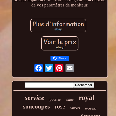
de vos paramètres de moniteur.
Share
royal
service
poterie
chine
soucoupes
rose
saucers
morceau
tasses