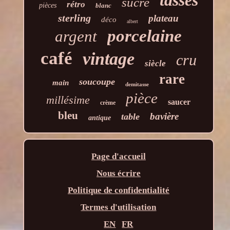
sucre
rétro
pièces
blanc
sterling
plateau
déco
albert
porcelaine
argent
café
vintage
cru
siècle
rare
soucoupe
main
demitasse
pièce
millésime
saucer
crème
bleu
bavière
table
antique
Page d'accueil
Nous écrire
Politique de confidentialité
Termes d'utilisation
EN
FR