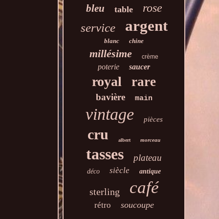
rose
bleu
table
argent
service
blanc
chine
millésime
crème
poterie
saucer
royal
rare
bavière
main
vintage
pièces
cru
morceau
albert
tasses
plateau
siècle
déco
antique
café
sterling
soucoupe
rétro