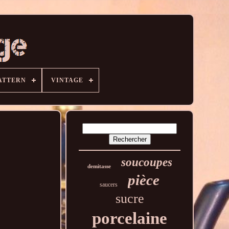
ATTERN
VINTAGE
soucoupes
demitasse
pièce
saucers
sucre
porcelaine