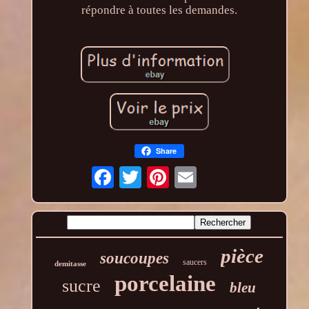
répondre à toutes les demandes.
Share
pièce
soucoupes
saucers
demitasse
porcelaine
sucre
bleu