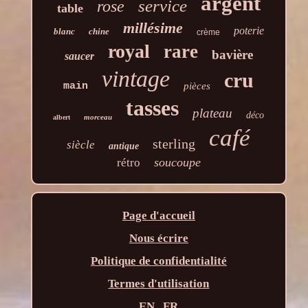
argent
service
rose
table
millésime
poterie
blanc
chine
crème
royal
rare
bavière
saucer
vintage
cru
main
pièces
tasses
plateau
déco
morceau
albert
café
sterling
siècle
antique
soucoupe
rétro
Page d'accueil
Nous écrire
Politique de confidentialité
Termes d'utilisation
EN
FR